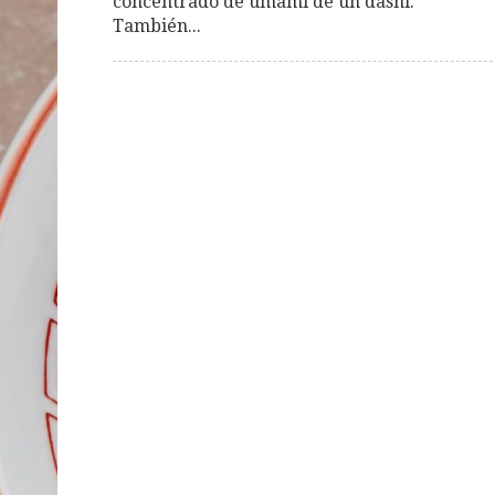
concentrado de umami de un dashi.
También...