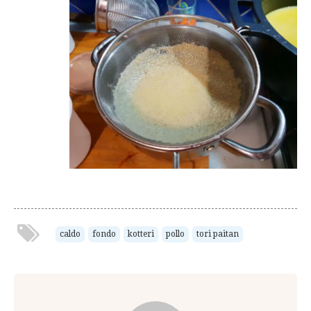
caldo
fondo
kotteri
pollo
tori paitan